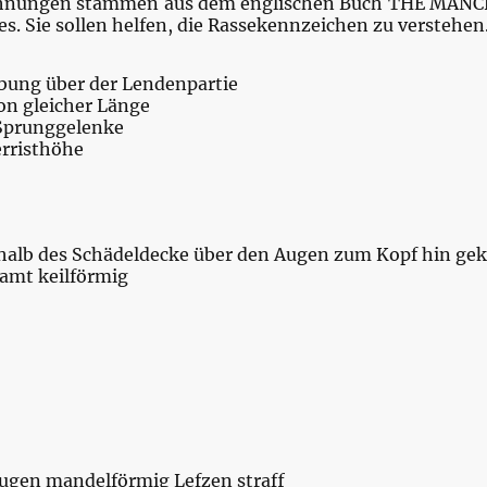
eichnungen stammen aus dem englischen Buch THE MANC
s. Sie sollen helfen, die Rassekennzeichen zu verstehen
lbung über der Lendenpartie
on gleicher Länge
 Sprunggelenke
erristhöhe
alb des Schädeldecke über den Augen zum Kopf hin geki
amt keilförmig
ugen mandelförmig Lefzen straff