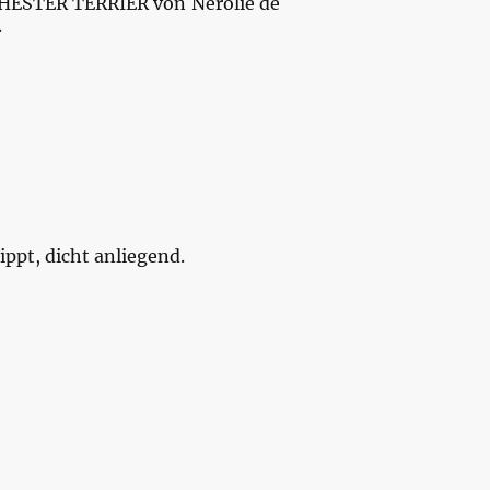
HESTER TERRIER von Nerolie de
.
ppt, dicht anliegend.