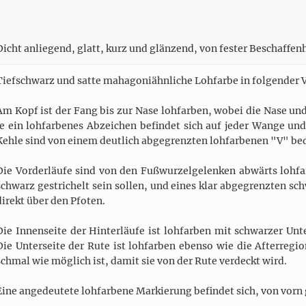
Dicht anliegend, glatt, kurz und glänzend, von fester Beschaffenh
Tiefschwarz und satte mahagoniähnliche Lohfarbe in folgender V
Am Kopf ist der Fang bis zur Nase lohfarben, wobei die Nase un
Je ein lohfarbenes Abzeichen befindet sich auf jeder Wange un
Kehle sind von einem deutlich abgegrenzten lohfarbenen "V" be
Die Vorderläufe sind von den Fußwurzelgelenken abwärts lohf
schwarz gestrichelt sein sollen, und eines klar abgegrenzten 
direkt über den Pfoten.
Die Innenseite der Hinterläufe ist lohfarben mit schwarzer Unt
Die Unterseite der Rute ist lohfarben ebenso wie die Afterregi
schmal wie möglich ist, damit sie von der Rute verdeckt wird.
Eine angedeutete lohfarbene Markierung befindet sich, von vorn g