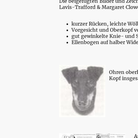
Die beigefügten Bilder und Z
Lavis-Trafford & Margaret Clowe
kurzer Rücken, leichte Wö
Vorgesicht und Oberkopf v
gut gewinkelte Knie- und
Ellenbogen auf halber Wid
Ohren oberh
Kopf insges
A