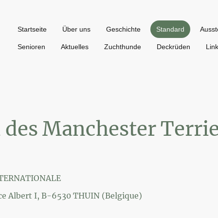
Startseite
Über uns
Geschichte
Standard
Ausst
Senioren
Aktuelles
Zuchthunde
Deckrüden
Lin
 des Manchester Terri
NTERNATIONALE
e Albert I, B-6530 THUIN (Belgique)