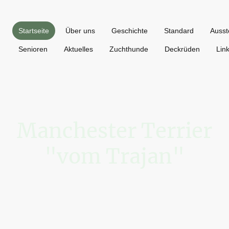
Startseite
Über uns
Geschichte
Standard
Ausst
Senioren
Aktuelles
Zuchthunde
Deckrüden
Lin
Manchester Terrier
"vom Trajan"