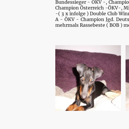
Bundessieger - ÖKV -,
Champion
Champion Österreich -ÖKV-, Mi
-( 3 x infolge ) Double Club Wi
A - ÖKV - Champion Jgd. Deuts
mehrmals Rassebeste ( BOB ) me