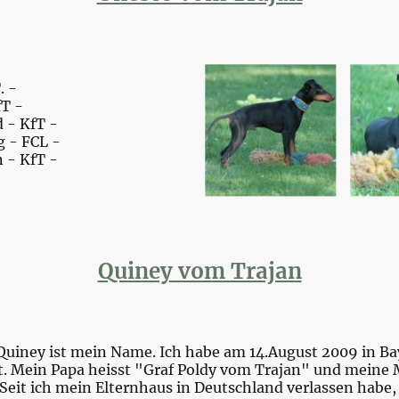
. -
fT -
 - KfT -
 - FCL -
 - KfT -
Quiney vom Trajan
? Quiney ist mein Name. Ich habe am 14.August 2009 in Ba
t. Mein Papa heisst "Graf Poldy vom Trajan" und meine M
eit ich mein Elternhaus in Deutschland verlassen habe,