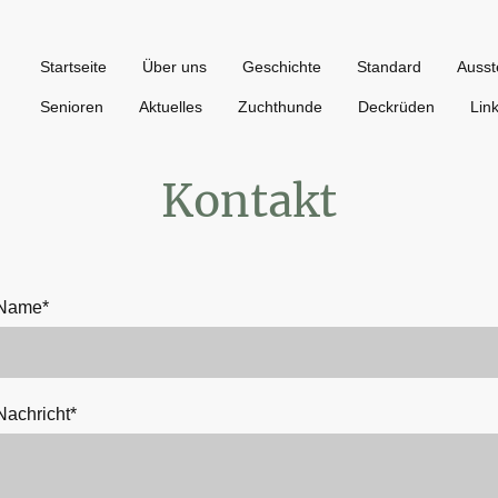
Startseite
Über uns
Geschichte
Standard
Ausst
Senioren
Aktuelles
Zuchthunde
Deckrüden
Lin
Kontakt
Name
*
Nachricht
*