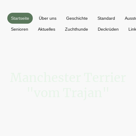
Startseite
Über uns
Geschichte
Standard
Ausst
Senioren
Aktuelles
Zuchthunde
Deckrüden
Lin
Manchester Terrier
"vom Trajan"