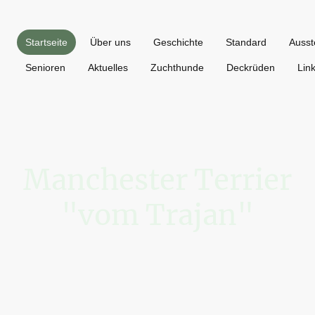
Startseite
Über uns
Geschichte
Standard
Ausst
Senioren
Aktuelles
Zuchthunde
Deckrüden
Lin
Manchester Terrier
"vom Trajan"