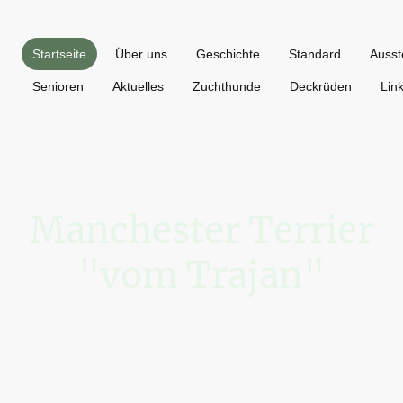
Startseite
Über uns
Geschichte
Standard
Ausst
Senioren
Aktuelles
Zuchthunde
Deckrüden
Lin
Manchester Terrier
"vom Trajan"