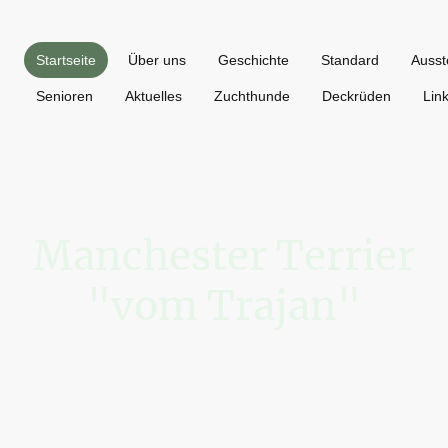
Startseite
Über uns
Geschichte
Standard
Ausst
Senioren
Aktuelles
Zuchthunde
Deckrüden
Lin
Manchester Terrier
"vom Trajan"