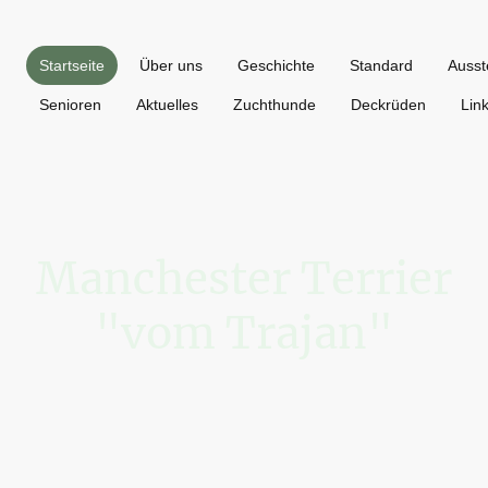
Startseite
Über uns
Geschichte
Standard
Ausst
Senioren
Aktuelles
Zuchthunde
Deckrüden
Lin
Manchester Terrier
"vom Trajan"