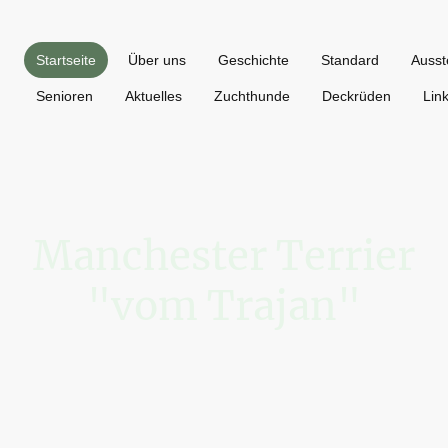
Startseite
Über uns
Geschichte
Standard
Ausst
Senioren
Aktuelles
Zuchthunde
Deckrüden
Lin
Manchester Terrier
"vom Trajan"