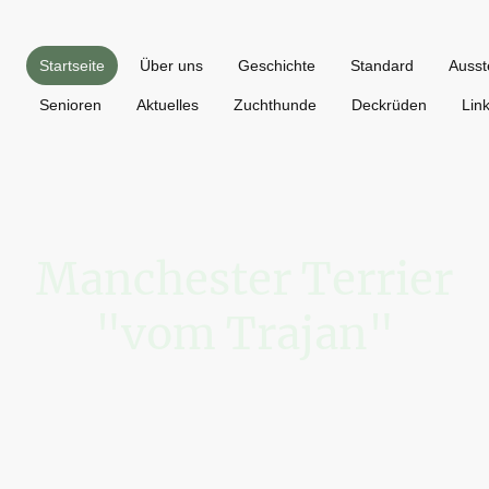
Startseite
Über uns
Geschichte
Standard
Ausst
Senioren
Aktuelles
Zuchthunde
Deckrüden
Lin
Manchester Terrier
"vom Trajan"