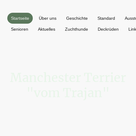
Startseite
Über uns
Geschichte
Standard
Ausst
Senioren
Aktuelles
Zuchthunde
Deckrüden
Lin
Manchester Terrier
"vom Trajan"