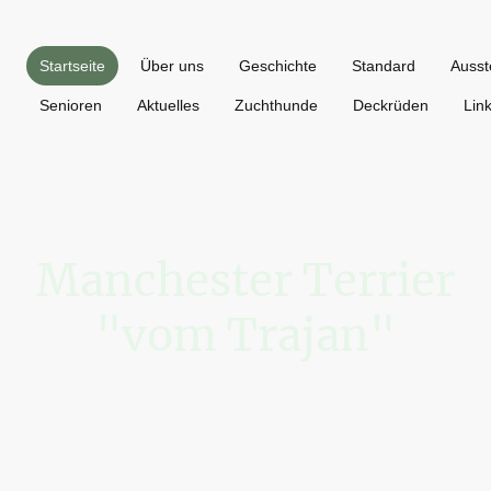
Startseite
Über uns
Geschichte
Standard
Ausst
Senioren
Aktuelles
Zuchthunde
Deckrüden
Lin
Manchester Terrier
"vom Trajan"