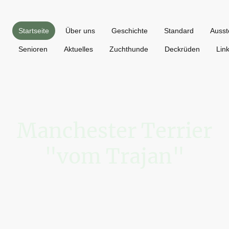
Startseite
Über uns
Geschichte
Standard
Ausst
Senioren
Aktuelles
Zuchthunde
Deckrüden
Lin
Manchester Terrier
"vom Trajan"