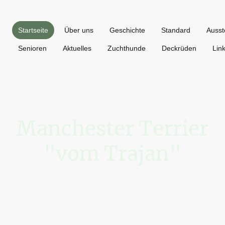
Startseite
Über uns
Geschichte
Standard
Ausst
Senioren
Aktuelles
Zuchthunde
Deckrüden
Lin
Manchester Terrier
"vom Trajan"