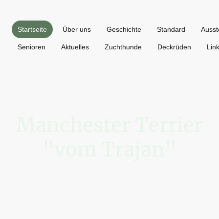
Startseite
Über uns
Geschichte
Standard
Ausst
Senioren
Aktuelles
Zuchthunde
Deckrüden
Lin
Manchester Terrier
"vom Trajan"