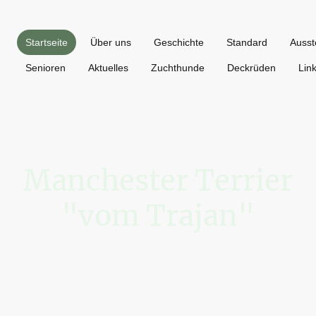
Startseite
Über uns
Geschichte
Standard
Ausst
Senioren
Aktuelles
Zuchthunde
Deckrüden
Lin
Manchester Terrier
"vom Trajan"