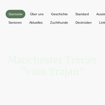
Startseite
Über uns
Geschichte
Standard
Ausst
Senioren
Aktuelles
Zuchthunde
Deckrüden
Lin
Manchester Terrier
"vom Trajan"