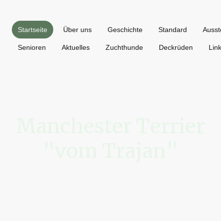
Startseite
Über uns
Geschichte
Standard
Ausst
Senioren
Aktuelles
Zuchthunde
Deckrüden
Lin
Manchester Terrier
"vom Trajan"