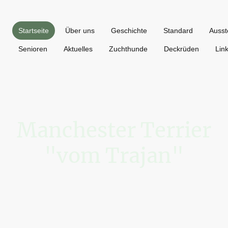
Startseite
Über uns
Geschichte
Standard
Ausst
Senioren
Aktuelles
Zuchthunde
Deckrüden
Lin
Manchester Terrier
"vom Trajan"