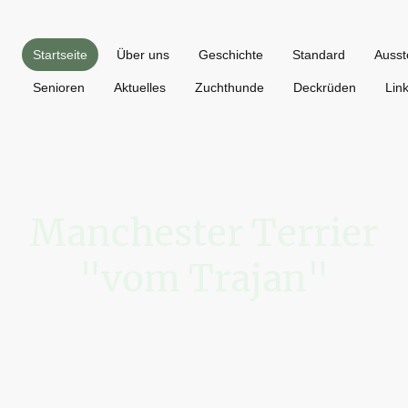
Startseite
Über uns
Geschichte
Standard
Ausst
Senioren
Aktuelles
Zuchthunde
Deckrüden
Lin
Manchester Terrier
"vom Trajan"