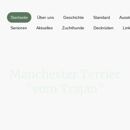
Startseite
Über uns
Geschichte
Standard
Ausst
Senioren
Aktuelles
Zuchthunde
Deckrüden
Lin
Manchester Terrier
"vom Trajan"