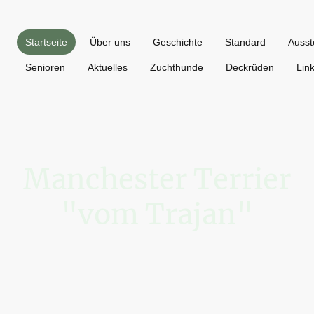
Startseite
Über uns
Geschichte
Standard
Ausst
Senioren
Aktuelles
Zuchthunde
Deckrüden
Lin
Manchester Terrier
"vom Trajan"