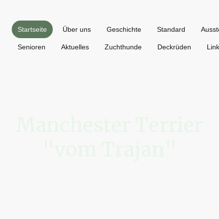
Startseite
Über uns
Geschichte
Standard
Ausst
Senioren
Aktuelles
Zuchthunde
Deckrüden
Lin
Manchester Terrier
"vom Trajan"