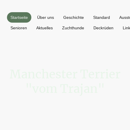
Startseite
Über uns
Geschichte
Standard
Ausst
Senioren
Aktuelles
Zuchthunde
Deckrüden
Lin
Manchester Terrier
"vom Trajan"