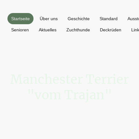
Startseite
Über uns
Geschichte
Standard
Ausst
Senioren
Aktuelles
Zuchthunde
Deckrüden
Lin
Manchester Terrier
"vom Trajan"