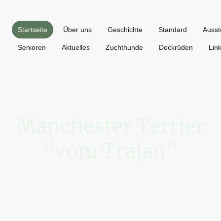
Startseite
Über uns
Geschichte
Standard
Ausst
Senioren
Aktuelles
Zuchthunde
Deckrüden
Lin
Manchester Terrier
"vom Trajan"