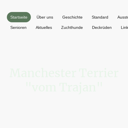
Startseite
Über uns
Geschichte
Standard
Ausst
Senioren
Aktuelles
Zuchthunde
Deckrüden
Lin
Manchester Terrier
"vom Trajan"