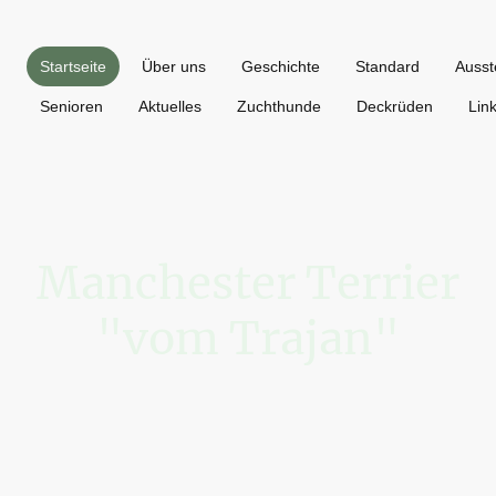
Startseite
Über uns
Geschichte
Standard
Ausst
Senioren
Aktuelles
Zuchthunde
Deckrüden
Lin
Manchester Terrier
"vom Trajan"