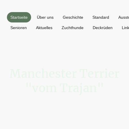
Startseite
Über uns
Geschichte
Standard
Ausst
Senioren
Aktuelles
Zuchthunde
Deckrüden
Lin
Manchester Terrier
"vom Trajan"