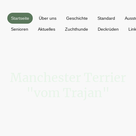
Startseite
Über uns
Geschichte
Standard
Ausst
Senioren
Aktuelles
Zuchthunde
Deckrüden
Lin
Manchester Terrier
"vom Trajan"