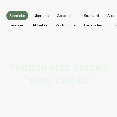
Startseite
Über uns
Geschichte
Standard
Ausst
Senioren
Aktuelles
Zuchthunde
Deckrüden
Lin
Manchester Terrier
"vom Trajan"