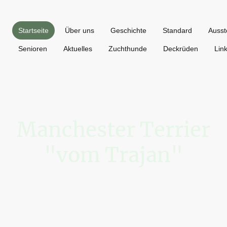
Startseite
Über uns
Geschichte
Standard
Ausst
Senioren
Aktuelles
Zuchthunde
Deckrüden
Lin
Manchester Terrier
"vom Trajan"