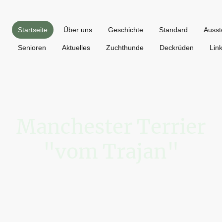
Startseite
Über uns
Geschichte
Standard
Ausst
Senioren
Aktuelles
Zuchthunde
Deckrüden
Lin
Manchester Terrier
"vom Trajan"