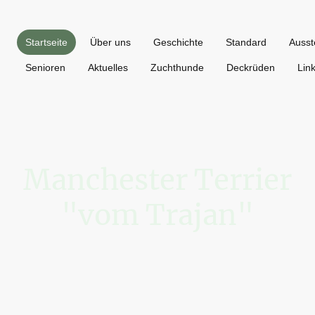
Startseite
Über uns
Geschichte
Standard
Ausst
Senioren
Aktuelles
Zuchthunde
Deckrüden
Lin
Manchester Terrier
"vom Trajan"