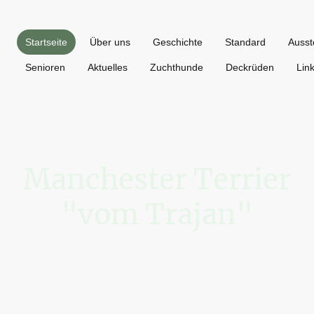
Startseite
Über uns
Geschichte
Standard
Ausst
Senioren
Aktuelles
Zuchthunde
Deckrüden
Lin
Manchester Terrier
"vom Trajan"