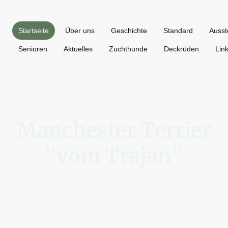
Startseite
Über uns
Geschichte
Standard
Ausst
Senioren
Aktuelles
Zuchthunde
Deckrüden
Lin
Manchester Terrier
"vom Trajan"